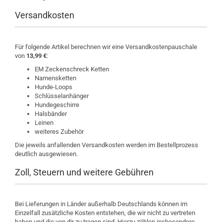
Versandkosten
Für folgende Artikel berechnen wir eine Versandkostenpauschale
von
13,99 €
:
EM Zeckenschreck Ketten
Namensketten
Hunde-Loops
Schlüsselanhänger
Hundegeschirre
Halsbänder
Leinen
weiteres Zubehör
Die jeweils anfallenden Versandkosten werden im Bestellprozess
deutlich ausgewiesen.
Zoll, Steuern und weitere Gebühren
Bei Lieferungen in Länder außerhalb Deutschlands können im
Einzelfall zusätzliche Kosten entstehen, die wir nicht zu vertreten
haben und die von dir zu tragen sind. Hierzu zählen insbesondere